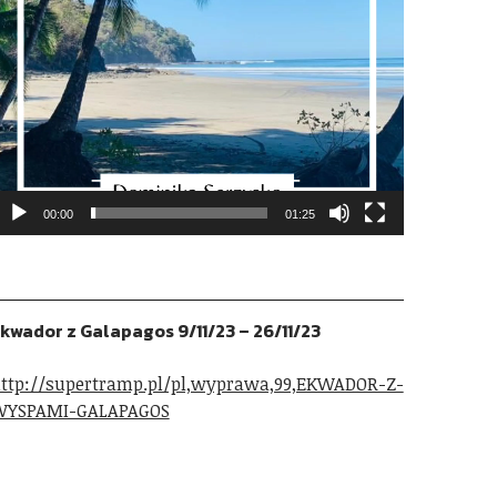
00:00
01:25
kwador z Galapagos 9/11/23 – 26/11/23
ttp://supertramp.pl/pl,wyprawa,99,EKWADOR-Z-
WYSPAMI-GALAPAGOS