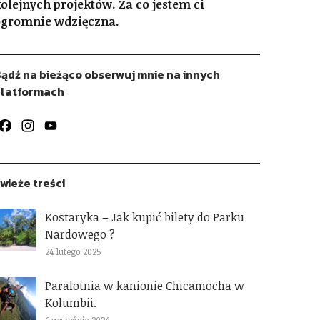
olejnych projektów. Za co jestem ci
gromnie wdzięczna.
ądź na bieżąco obserwuj mnie na innych
latformach
Facebook
Instagram
YouTube
Channel
wieże treści
Kostaryka – Jak kupić bilety do Parku
Nardowego ?
24 lutego 2025
Paralotnia w kanionie Chicamocha w
Kolumbii.