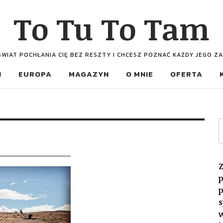
To Tu To Tam
ŚWIAT POCHŁANIA CIĘ BEZ RESZTY I CHCESZ POZNAĆ KAŻDY JEGO Z
I
EUROPA
MAGAZYN
O MNIE
OFERTA
Z
p
p
s
w