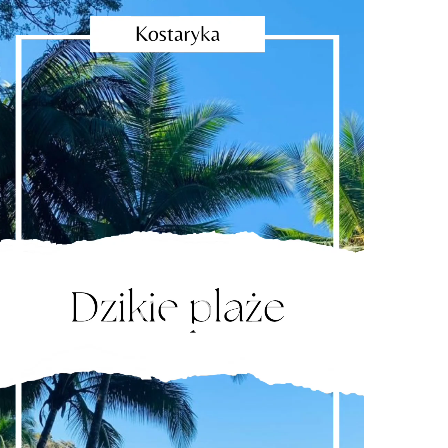
dtwarzacz
ideo