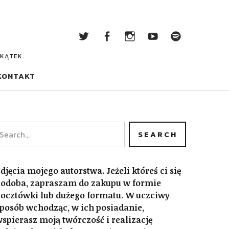
Twitter
Facebook
Instagram
Youtube
Podcas
Twitter
Facebook
Instagram
Youtube
Podcast
AKĄTEK.
KONTAKT
djęcia mojego autorstwa. Jeżeli któreś ci się
odoba, zapraszam do zakupu w formie
ocztówki lub dużego formatu. W uczciwy
posób wchodząc, w ich posiadanie,
spierasz moją twórczość i realizację