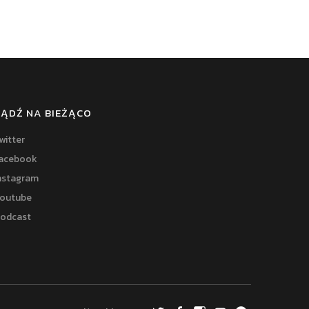
BĄDŹ NA BIEŻĄCO
witter
acebook
nstagram
outube
odcast