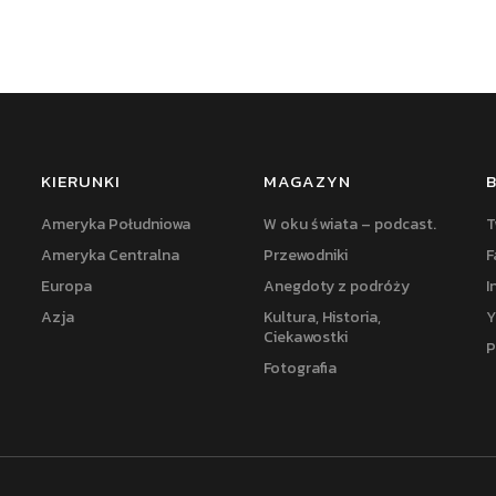
KIERUNKI
MAGAZYN
Ameryka Południowa
W oku świata – podcast.
T
Ameryka Centralna
Przewodniki
F
Europa
Anegdoty z podróży
I
Azja
Kultura, Historia,
Y
Ciekawostki
P
Fotografia