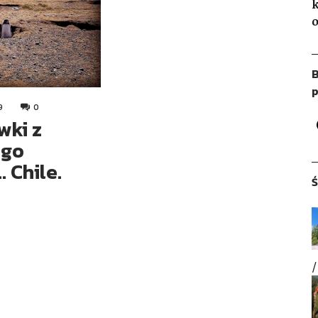
k
o
B
p
9
0
wki z
ego
 Chile.
Ś